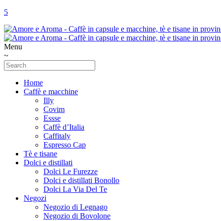
Menu
Home
Caffè e macchine
Illy
Covim
Essse
Caffè d’Italia
Caffitaly
Espresso Cap
Tè e tisane
Dolci e distillati
Dolci Le Furezze
Dolci e distillati Bonollo
Dolci La Via Del Te
Negozi
Negozio di Legnago
Negozio di Bovolone