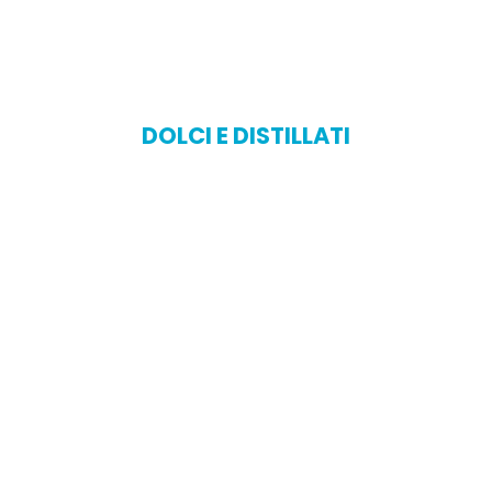
DOLCI E DISTILLATI
Come nelle librerie di un tempo
dove il libraio conosceva i gusti
dei suoi clienti e a seconda di
questi li consigliava, l’esperto
Amore e Aroma diventa un
consulente, un amico con un