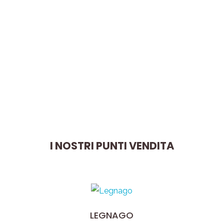
compito molto importante:
quello di aiutarti a prendere
dieci minuti per te stesso e a
scegliere il tuo aroma ideale.
I NOSTRI PUNTI VENDITA
LEGNAGO